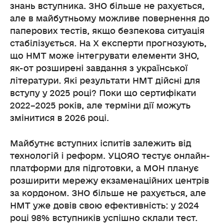
знань вступника. ЗНО більше не рахується,
але в майбутньому можливе повернення до
паперових тестів, якщо безпекова ситуація
стабілізується. На X експерти прогнозують,
що НМТ може інтегрувати елементи ЗНО,
як-от розширені завдання з української
літератури. Які результати НМТ дійсні для
вступу у 2025 році? Поки що сертифікати
2022–2025 років, але терміни дії можуть
змінитися в 2026 році.
Майбутнє вступних іспитів залежить від
технологій і реформ. УЦОЯО тестує онлайн-
платформи для підготовки, а МОН планує
розширити мережу екзаменаційних центрів
за кордоном. ЗНО більше не рахується, але
НМТ уже довів свою ефективність: у 2024
році 98% вступників успішно склали тест.