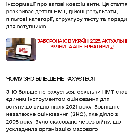
інформації про вагові коефіцієнти. Ця стаття
розкриває деталі НМТ, дійсні результати,
пільгові категорії, структуру тесту та поради
для вступників.
ЗАБОРОНА 1С В УКРАЇНІ 2025: АКТУАЛЬНІ
ЗМІНИ ТА АЛЬТЕРНАТИВИ 💻
ЧОМУ ЗНО БІЛЬШЕ НЕ РАХУЄТЬСЯ
ЗНО більше не рахується, оскільки НМТ став
єдиним інструментом оцінювання для
вступу до вишів після 2021 року. Зовнішнє
незалежне оцінювання (ЗНО), яке діяло з
2008 року, було скасовано через війну, що
ускладнила організацію масового