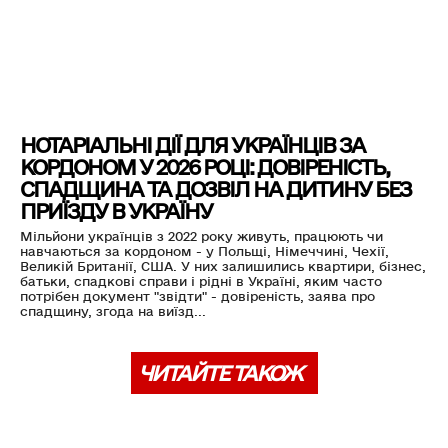
НОТАРІАЛЬНІ ДІЇ ДЛЯ УКРАЇНЦІВ ЗА
КОРДОНОМ У 2026 РОЦІ: ДОВІРЕНІСТЬ,
СПАДЩИНА ТА ДОЗВІЛ НА ДИТИНУ БЕЗ
ПРИЇЗДУ В УКРАЇНУ
Мільйони українців з 2022 року живуть, працюють чи
навчаються за кордоном - у Польщі, Німеччині, Чехії,
Великій Британії, США. У них залишились квартири, бізнес,
батьки, спадкові справи і рідні в Україні, яким часто
потрібен документ "звідти" - довіреність, заява про
спадщину, згода на виїзд...
ЧИТАЙТЕ ТАКОЖ