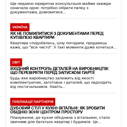
Ще недавно юридична консультація майже завжди
означала одне: потрібно зібрати папку з
документами, домовитися...
УКРАЇНА
ЯК НЕ ПОМИЛИТИСЯ З ДОКУМЕНТАМИ ПЕРЕД
КУПІВЛЕЮ КВАРТИРИ
Квартира сподобалась, ціну погодили, продавець
каже, що “все чисто”. У такі моменти дуже хочеться...
СВІТ
ВХІДНИЙ КОНТРОЛЬ ДЕТАЛЕЙ НА ВИРОБНИЦТВІ:
ЩО ПЕРЕВІРЯТИ ПЕРЕД ЗАПУСКОМ ПАРТІЇ
Будь-яке виробництво залежить від якості
комплектуючих, заготовок і деталей, що надходять
від постачальників. Навіть...
ПУБЛІКАЦІЇ ПАРТНЕРІВ
ДУБОВИЙ СТІЛ У КУХНІ-ВІТАЛЬНІ: ЯК ЗРОБИТИ
ОБІДНЮ ЗОНУ ЦЕНТРОМ ПРОСТОРУ
Планування, де кухня об'єднана з вітальнею, стало
звичним для багатьох квартир і будинків. Це...