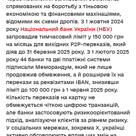
спрямованих на боротьбу з тіньовою
економікою та фінансовими махінаціями,
відомими як схеми дропів. З 1 жовтня 2024
року
Національний банк України (НБУ)
запровадив тимчасовий ліміт у 150 000 грн
на місяць для вихідних P2P-переказів, який
діяв до 31 березня 2025 року. З 1 лютого 2025
року 44 банки та дві платіжні системи
підписали Меморандум, який не лише
продовжив обмеження, а й розширив їх на
перекази за реквізитами IBAN, знизивши
ліміт до 100 000 грн з 1 червня 2025 року.
Кількість переказів на картку не
обмежується чіткою цифрою транзакцій,
але банки застосовують ризикоорієнтований
підхід, аналізуючи клієнтів за рівнем ризику.
У соціальних мережах, зокрема X, українці
активно обговорюють вплив цих змін на