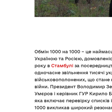
Поширити
Обмін 1000 на 1000 – це найма
Україною та Росією, домовленіс
року в
Стамбулі
за посередницт
одночасне звільнення тисячі ук
військовополонених, що стане 
війни. Президент Володимир Зе
Умєров і керівник ГУР Кирило Б
яка включає перевірку списків 
1000 викликав широкий резонан