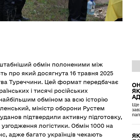
сштабніший обмін полоненими між
ть про який досягнута 16 травня 2025
ва Туреччини. Цей формат передбачає
ОН
раїнських і тисячі російських
ЯК
АД
найбільшим обміном за всю історію
Ще 
ленський, міністр оборони Рустем
зав
пап
уданов підтвердили активну підготовку,
і узгодження логістики. Обмін 1000 на
с, адже багато українців чекають
ЯК