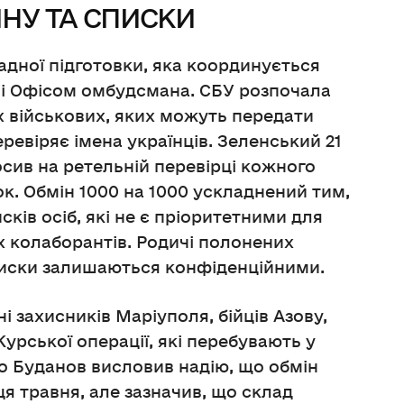
ІНУ ТА СПИСКИ
адної підготовки, яка координується
С і Офісом омбудсмана. СБУ розпочала
 військових, яких можуть передати
ревіряє імена українців. Зеленський 21
осив на ретельній перевірці кожного
к. Обмін 1000 на 1000 ускладнений тим,
ків осіб, які не є пріоритетними для
х колаборантів. Родичі полонених
писки залишаються конфіденційними.
і захисників Маріуполя, бійців Азову,
Курської операції, які перебувають у
ло Буданов висловив надію, що обмін
ця травня, але зазначив, що склад