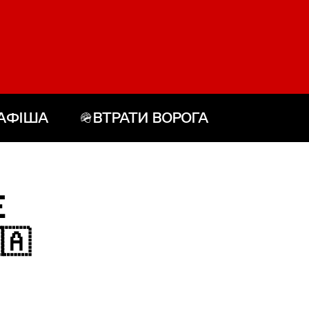
АФІША
🪖ВТРАТИ ВОРОГА
Е
🇦