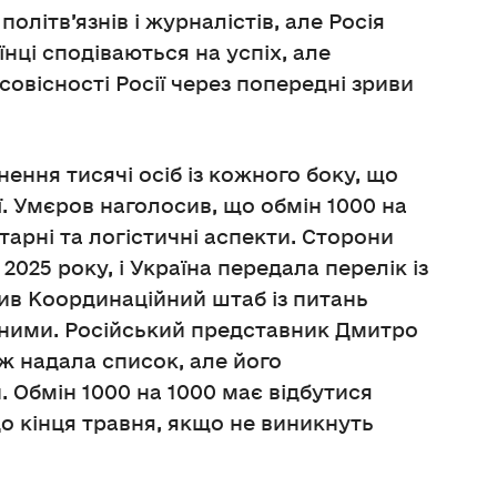
літв’язнів і журналістів, але Росія
нці сподіваються на успіх, але
овісності Росії через попередні зриви
ення тисячі осіб із кожного боку, що
. Умєров наголосив, що обмін 1000 на
тарні та логістичні аспекти. Сторони
025 року, і Україна передала перелік із
мив Координаційний штаб із питань
ними. Російський представник Дмитро
ж надала список, але його
. Обмін 1000 на 1000 має відбутися
 кінця травня, якщо не виникнуть