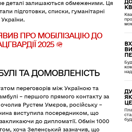
ДО
але деталі залишаються обмеженими. Ця
КВ
тапи підготовки, списки, гуманітарні
Ква
 України.
про
мом
ЯВИВ ПРО МОБІЛІЗАЦІЮ ДО
ЦГВАРДІЇ 2025 🪖
ВХ
ВИ
ПЕ
Буд
ком
БУЛІ ТА ДОМОВЛЕНІСТЬ
над
татом переговорів між Україною та
ДУ
тамбулі – першого прямого контакту за
ЯК
ЦЕ
 очолив Рустем Умєров, російську –
Пла
чина виступила посередником, що
ста
буд
закликаючи до дипломатії. Обмін 1000
том, хоча Зеленський зазначив, що