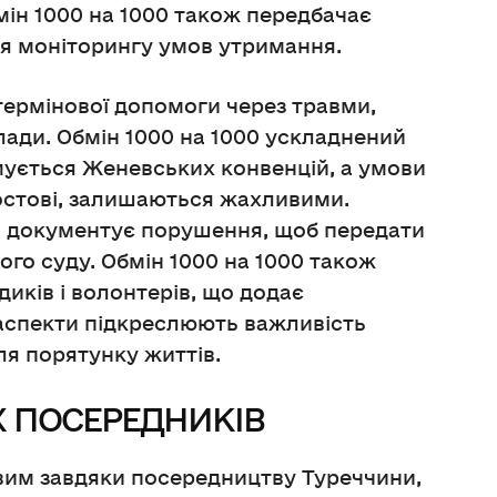
мін 1000 на 1000 також передбачає
я моніторингу умов утримання.
ермінової допомоги через травми,
лади. Обмін 1000 на 1000 ускладнений
мується Женевських конвенцій, а умови
Ростові, залишаються жахливими.
а документує порушення, щоб передати
го суду. Обмін 1000 на 1000 також
иків і волонтерів, що додає
 аспекти підкреслюють важливість
я порятунку життів.
 ПОСЕРЕДНИКІВ
вим завдяки посередництву Туреччини,