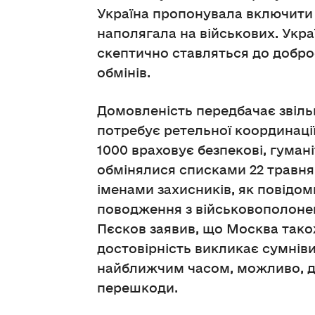
Україна пропонувала включити по
наполягала на військових. Украї
скептично ставляться до доброс
обмінів.
Домовленість передбачає звільн
потребує ретельної координації
1000 враховує безпекові, гумані
обмінялися списками 22 травня 2
іменами захисників, як повідо
поводження з військовополоне
Пєсков заявив, що Москва тако
достовірність викликає сумніви
найближчим часом, можливо, до
перешкоди.