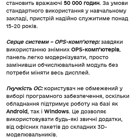
становить вражаючі
50 000 годин
. За умови
стандартного використання у навчальному
закладі, пристрій надійно служитиме понад
15-20 років.
Серце системи – OPS-комп’ютер:
завдяки
використанню знімних
OPS-комп’ютерів
,
панель легко модернізувати, просто
замінивши обчислювальний модуль без
потреби міняти весь дисплей.
Гнучкість ОС:
користувач не обмежений у
виборі програмного забезпечення, оскільки
обладнання підтримує роботу на базі як
Android
, так і
Windows
. Це дозволяє
використовувати будь-які звичні додатки,
від офісних пакетів до складних 3D-
моделювальників.