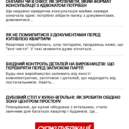
ОНЛАЙН ЧИ В ОФІСІ: ЯК ЗРОЗУМІТИ, ЯКИЙ ФОРМАТ
КОНСУЛЬТАЦІЇ З АДВОКАТОМ ПОТРІБЕН
Ще недавно юридична консультація майже завжди
означала одне: потрібно зібрати папку з документами,
домовитися...
ЯК НЕ ПОМИЛИТИСЯ З ДОКУМЕНТАМИ ПЕРЕД
КУПІВЛЕЮ КВАРТИРИ
Квартира сподобалась, ціну погодили, продавець каже, що
“все чисто”. У такі моменти дуже хочеться...
ВХІДНИЙ КОНТРОЛЬ ДЕТАЛЕЙ НА ВИРОБНИЦТВІ: ЩО
ПЕРЕВІРЯТИ ПЕРЕД ЗАПУСКОМ ПАРТІЇ
Будь-яке виробництво залежить від якості
комплектуючих, заготовок і деталей, що надходять від
постачальників. Навіть...
ДУБОВИЙ СТІЛ У КУХНІ-ВІТАЛЬНІ: ЯК ЗРОБИТИ ОБІДНЮ
ЗОНУ ЦЕНТРОМ ПРОСТОРУ
Планування, де кухня об'єднана з вітальнею, стало
звичним для багатьох квартир і будинків. Це...
СХОЖІ ПУБЛІКАЦІЇ