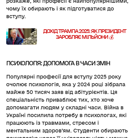
розкаже, які професії є найпопулярнішими,
чому їх обирають і як підготуватися до
вступу.
ДОХІД ТРАМПА 2025: ЯК ПРЕЗИДЕНТ
ЗАРОБЛЯЄ МІЛЬЙОНИ 💰
ПСИХОЛОГІЯ: ДОПОМОГА В ЧАСИ ЗМІН
Популярні професії для вступу 2025 року
очолює психологія, яка у 2024 році зібрала
майже 50 тисяч заяв від абітурієнтів. Ця
спеціальність приваблює тих, хто хоче
допомагати людям у складні часи. Війна в
Україні посилила потребу в психологах, які
працюють із травмами, стресом і
ментальним здоров’ям. Студенти обирають