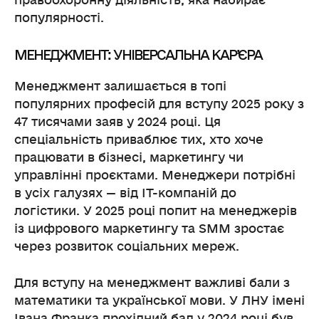
правоохоронну діяльність, яка набирає
популярності.
МЕНЕДЖМЕНТ: УНІВЕРСАЛЬНА КАР’ЄРА
Менеджмент залишається в топі
популярних професій для вступу 2025 року з
47 тисячами заяв у 2024 році. Ця
спеціальність приваблює тих, хто хоче
працювати в бізнесі, маркетингу чи
управлінні проєктами. Менеджери потрібні
в усіх галузях — від IT-компаній до
логістики. У 2025 році попит на менеджерів
із цифрового маркетингу та SMM зростає
через розвиток соціальних мереж.
Для вступу на менеджмент важливі бали з
математики та української мови. У ЛНУ імені
Івана Франка прохідний бал у 2024 році був