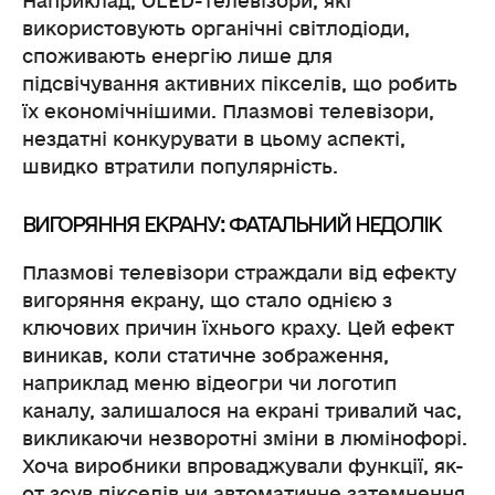
Наприклад, OLED-телевізори, які
використовують органічні світлодіоди,
споживають енергію лише для
підсвічування активних пікселів, що робить
їх економічнішими. Плазмові телевізори,
нездатні конкурувати в цьому аспекті,
швидко втратили популярність.
ВИГОРЯННЯ ЕКРАНУ: ФАТАЛЬНИЙ НЕДОЛІК
Плазмові телевізори страждали від ефекту
вигоряння екрану, що стало однією з
ключових причин їхнього краху. Цей ефект
виникав, коли статичне зображення,
наприклад меню відеогри чи логотип
каналу, залишалося на екрані тривалий час,
викликаючи незворотні зміни в люмінофорі.
Хоча виробники впроваджували функції, як-
от зсув пікселів чи автоматичне затемнення,