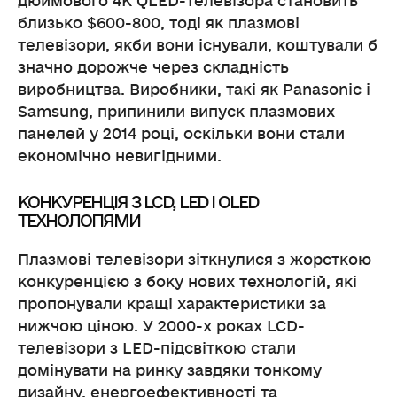
дюймового 4K QLED-телевізора становить
близько $600-800, тоді як плазмові
телевізори, якби вони існували, коштували б
значно дорожче через складність
виробництва. Виробники, такі як Panasonic і
Samsung, припинили випуск плазмових
панелей у 2014 році, оскільки вони стали
економічно невигідними.
КОНКУРЕНЦІЯ З LCD, LED І OLED
ТЕХНОЛОГІЯМИ
Плазмові телевізори зіткнулися з жорсткою
конкуренцією з боку нових технологій, які
пропонували кращі характеристики за
нижчою ціною. У 2000-х роках LCD-
телевізори з LED-підсвіткою стали
домінувати на ринку завдяки тонкому
дизайну, енергоефективності та