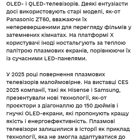
OLED- і QLED-телевізорів. Деякі ентузіасти
досі використовують старі моделі, як-от
Panasonic ZT60, вважаючи їх
неперевершеними для перегляду фільмів у
затемнених кімнатах. На платформі X
користувачі іноді ностальгують за теплою
палітрою плазмових екранів, порівнюючи їх
із сучасними LED-панелями.
У 2025 році повернення плазмових
телевізорів малоймовірне. На виставці CES
2025 компанії, такі як Hisense і Samsung,
презентували нові технології, як-от
проєктори з діагоналлю до 150 дюймів і
гнучкі OLED-екрани, які пропонують кращу
якість і енергоефективність. Плазмові
телевізори залишилися в історії як приклад
технології, яка не змогла адаптуватися до