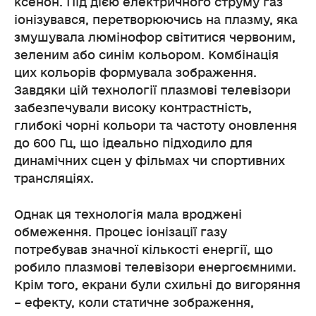
ксенон. Під дією електричного струму газ
іонізувався, перетворюючись на плазму, яка
змушувала люмінофор світитися червоним,
зеленим або синім кольором. Комбінація
цих кольорів формувала зображення.
Завдяки цій технології плазмові телевізори
забезпечували високу контрастність,
глибокі чорні кольори та частоту оновлення
до 600 Гц, що ідеально підходило для
динамічних сцен у фільмах чи спортивних
трансляціях.
Однак ця технологія мала вроджені
обмеження. Процес іонізації газу
потребував значної кількості енергії, що
робило плазмові телевізори енергоємними.
Крім того, екрани були схильні до вигоряння
– ефекту, коли статичне зображення,