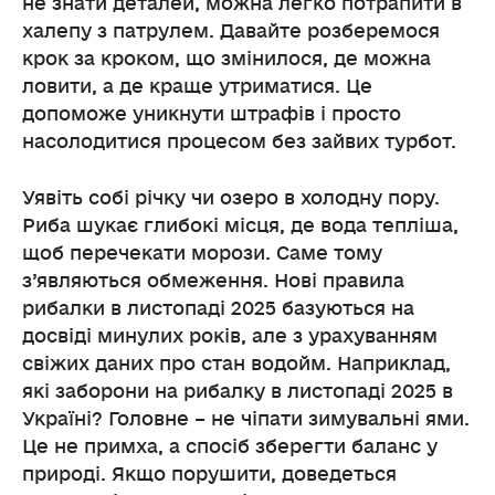
не знати деталей, можна легко потрапити в
халепу з патрулем. Давайте розберемося
крок за кроком, що змінилося, де можна
ловити, а де краще утриматися. Це
допоможе уникнути штрафів і просто
насолодитися процесом без зайвих турбот.
Уявіть собі річку чи озеро в холодну пору.
Риба шукає глибокі місця, де вода тепліша,
щоб перечекати морози. Саме тому
з’являються обмеження. Нові правила
рибалки в листопаді 2025 базуються на
досвіді минулих років, але з урахуванням
свіжих даних про стан водойм. Наприклад,
які заборони на рибалку в листопаді 2025 в
Україні? Головне – не чіпати зимувальні ями.
Це не примха, а спосіб зберегти баланс у
природі. Якщо порушити, доведеться