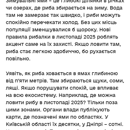
Зимувальні ями – це глибокі ділянки в річках
чи озерах, де риба збирається на зиму. Вода
там не замерзає так швидко, і риби можуть
спокійно перечекати холод. Без цих місць
популяції зменшувалися б щороку. Нові
правила рибалки в листопаді 2025 роблять
акцент саме на їх захисті. Якщо ловити там,
риба стає легкою здобиччю, бо рухається
повільно.
Уявіть, як риба ховається в ямах глибиною
від п’яти метрів. Там збираються щуки, соми,
лящі. Якщо порушувати спокій, це впливає
на всю екосистему. Наприклад, де можна
ловити рибу в листопаді 2025? Тільки поза
цими зонами. Органи влади публікують
карти, де позначені ями по областях. У
Київській області їх десятки, у Дніпрі – сотні.